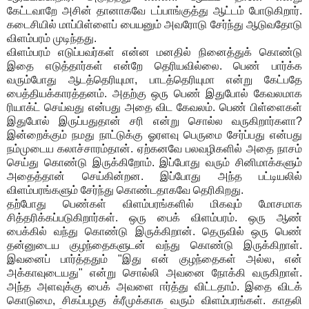
கேட்டவாறே அசின் தானாகவே டப்பாங்குத்து ஆட்டம் போடுகிறார்.
கடைசியில் மாப்பிள்ளைப் பையனும் அவரோடு சேர்ந்து ஆடுவதோடு
விளம்பரம் முடிந்தது.
விளம்பரம் எடுப்பவர்கள் என்ன மனதில் நினைத்துக் கொண்டு
இதை எடுத்தார்கள் என்றே தெரியவில்லை. பெண் பார்க்க
வரும்போது ஆடத்தெரியுமா, பாடத்தெரியுமா என்று கேட்பதே
பைத்தியக்காரத்தனம். அதற்கு ஒரு பெண் இதுபோல் கேவலமாக
ரியாக்ட் செய்வது என்பது அதை விட கேவலம். பெண் பிள்ளைகள்
இதுபோல் இருப்பதுதான் சரி என்று சொல்ல வருகிறார்களா?
இன்றைக்கும் நமது நாட்டுக்கு ஓரளவு பெருமை சேர்ப்பது என்பது
நம்முடைய கலாச்சாரம்தான். ஏற்கனவே பலவழிகளில் அதை நாசம்
செய்து கொண்டு இருக்கிறோம். இப்போது வரும் சினிமாக்களும்
அதைத்தான் செய்கின்றன. இப்போது அந்த பட்டியலில்
விளம்பரங்களும் சேர்ந்து கொண்டதாகவே தெரிகிறது.
தற்போது பெண்கள் விளம்பரங்களில் மிகவும் மோசமாக
சித்தரிக்கப்படுகிறார்கள். ஒரு பைக் விளம்பரம். ஒரு ஆண்
பைக்கில் வந்து கொண்டு இருக்கிறான். தெருவில் ஒரு பெண்
தன்னுடைய குழந்தைகளுடன் வந்து கொண்டு இருக்கிறாள்.
இவனைப் பார்த்ததும் "இது என் குழந்தைகள் அல்ல, என்
அக்காவுடையது" என்று சொல்லி அவனை நோக்கி வருகிறாள்.
அந்த அளவுக்கு பைக் அவளை ஈர்த்து விட்டதாம். இதை விடக்
கொடுமை, சிகப்பழகு க்ரீமுக்காக வரும் விளம்பரங்கள். காதலி