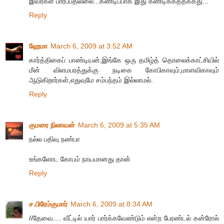
இவர்கள் பார்ப்பதில்லை...கண்டிப்பாக இது கண்டிக்கத்தக்கது...
Reply
ஹேமா
March 6, 2009 at 3:52 AM
கார்த்திகைப் பாண்டியன்,இங்கே ஒரு தமிழ்த் தொலைக்காட்சியில்
மீன் விளமபரத்துக்கு நடிகை கோபிகாவும்,மாளவிகாவும்
ஆடுகிறார்கள்,எதுவுமே சம்பந்தம் இல்லாமல்.
Reply
குமரை நிலாவன்
March 6, 2009 at 5:35 AM
நல்ல பதிவு நண்பா
உங்களோட கோபம் நாயமானது தான்
Reply
ச.பிரேம்குமார்
March 6, 2009 at 8:34 AM
//தேவை.... வீட்டில் யார் பார்க்கவேண்டும் என்ற பேரண்டல் கன்ரோல்