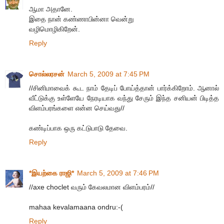
ஆமா அதானே.
இதை நான் கண்ணாபின்னா வென்று
வழிமொழிகிறேன்.
Reply
சொல்லரசன்
March 5, 2009 at 7:45 PM
//சினிமாவைக் கூட நாம் தேடிப் போய்த்தான் பார்க்கிறோம். ஆனால்
வீட்டுக்கு உள்ளேயே நேரடியாக வந்து சேரும் இந்த சனியன் பிடித்த
விளம்பரங்களை என்ன செய்வது//
கண்டிப்பாக ஒரு கட்டுபாடு தேவை.
Reply
*இயற்கை ராஜி*
March 5, 2009 at 7:46 PM
//axe choclet வரும் கேவலமான விளம்பரம்//
mahaa kevalamaana ondru:-(
Reply