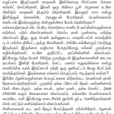
கறுப்பாக இருப்பதால் காதலன் இன்னொரு சிகப்பான பிகரை
கரெக்ட் செய்கிறான். இவள் ஒரு கிரீமை பூசி அழகான உடனே
மீண்டும் காதலன் திரும்பி விடுகிறான். இவளும் ஈஈஈ என்று
இளித்துக் கொண்டே அவனுடன் போகிறாள். பெண்களைக்
கண்டால் இவர்களுக்கு கிள்ளுக்கீரை போல் தெரிகிறதா?
எல்லாவற்றையும் விட பெரிய கொடுமை சானிடரி நாப்கின்களுக்காக
எடுக்கப் படும் விளம்பரங்கள். ரொம்ப நாள் முன்னாடி பார்த்த
விளம்பரம் இது. ஒரு பெண் தன்னுடைய மாதவிடாய்க் காலத்தில்
படம் பார்க்க தியேட்டருக்கு போகிறாள். அங்கே எல்லோரும் அமர்ந்து
இருக்கும் இருக்கை வழியாக போகும்போது மக்கள் முகத்தை
சுழிக்கிறார்கள். உடனே குறிப்பிட்ட நாப்கின்னின் விளம்பரம்.
இப்போது அந்த பெண் சிரித்த முகத்துடன் இருக்கைகளின் ஊடாக
தயக்கம் இன்றி போகிறாள். கெட்ட மணம் எதுவுமில்லை என்று
காண்பிக்க வால் இடுப்பைச் சுற்றி ஒரு ஒளிவட்டம் வேறு போட்டுக்
காமித்தார்கள். இவர்களை எல்லாம் செருப்பால் அடித்தால் என்ன?
இங்கே ஆண்களுக்கான பொருட்களை விற்கக்கூட பெண்கள் தான்
தேவைப்படுகிறார்கள். முதலில் நல்ல ப்ளேடால் ஷேவ் பண்ணினால்
பிகர் கிடைக்கும்.. நல்ல பைக்.. நல்ல டிரஸ்.. நல்ல சென்ட்.. (axe
choclet வரும் கேவலமான விளம்பரம்).. எல்லாமே பெண்களைக்
கவரவே.. ஏன் இப்போது கடைசியில் ஜாக்கி ஜட்டி அணிந்தால்தான்
பிகர் மாட்டும் என்றெல்லாம் விளம்பரங்கள்.
சினிமாவைக் கூட நாம் தேடிப் போய்த்தான் பார்க்கிறோம். ஆனால்
வீட்டுக்கு உள்ளேயே நேரடியாக வந்து சேரும் இந்த சனியன் பிடித்த