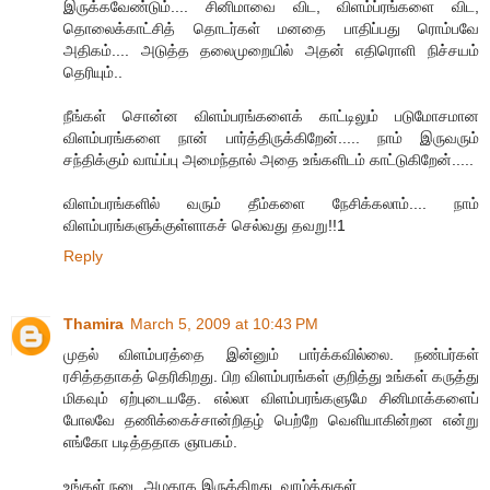
இருக்கவேண்டும்.... சினிமாவை விட, விளம்ப்ரங்களை விட,
தொலைக்காட்சித் தொடர்கள் மனதை பாதிப்பது ரொம்பவே
அதிகம்.... அடுத்த தலைமுறையில் அதன் எதிரொளி நிச்சயம்
தெரியும்..
நீங்கள் சொன்ன விளம்பரங்களைக் காட்டிலும் படுமோசமான
விளம்பரங்களை நான் பார்த்திருக்கிறேன்..... நாம் இருவரும்
சந்திக்கும் வாய்ப்பு அமைந்தால் அதை உங்களிடம் காட்டுகிறேன்.....
விளம்பரங்களில் வரும் தீம்களை நேசிக்கலாம்.... நாம்
விளம்பரங்களுக்குள்ளாகச் செல்வது தவறு!!1
Reply
Thamira
March 5, 2009 at 10:43 PM
முதல் விளம்பரத்தை இன்னும் பார்க்கவில்லை. நண்பர்கள்
ரசித்ததாகத் தெரிகிறது. பிற விளம்பரங்கள் குறித்து உங்கள் கருத்து
மிகவும் ஏற்புடையதே. எல்லா விளம்பரங்களுமே சினிமாக்களைப்
போலவே தணிக்கைச்சான்றிதழ் பெற்றே வெளியாகின்றன என்று
எங்கோ படித்ததாக ஞாபகம்.
உங்கள் நடை அழகாக இருக்கிறது. வாழ்த்துகள்.