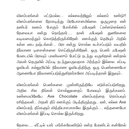
விளம்பரங்கள் மட்டுமல்ல... எல்லாவற்றிலும் எல்லாம் உண்டு!!
விளம்பரங்களை நோகடித்து பிரயோசனமில்லை. ஒருமுறை என்
நண்பர் உலகம் போகும் போக்கில் ஃபேஷன் ட்ரஸ்களெல்லாம்
தேவையா என்று நொந்தார்.... நான் ஃபேஷன் துணிகளை
வடிவமைத்தும் கொடுத்திருக்கிறேன். எனக்குத் தெரியும் அதில்
உள்ள லாப நஷ்டங்கள்... பிரா என்று சொல்ல கூச்சப்படும் வயதில்
நிர்வாண டிசைன்களை செய்திருக்கிறேன். ஒரு பெண் ஃபேஷன்
மேடையில் பிராவும் பாண்டீஸும் போட்டு நடந்து வருகிறாள் என்றால்
அவள் தெருவில் அப்படி நடந்துவருவதாக அர்த்தம் இல்லை. எப்படி
ஓவியக் கல்லூரியில் நிர்வாண ஓவியத்திற்கு ஒரு பெண்ணையோ
ஆணையோ நிர்வாணப்படுத்துகிறார்களோ அப்படித்தான் இதுவும்..
விளம்பரங்கள் பெண்களை முன்னிருத்தியே எடுக்கப்படுகிறது.
அதில சில நீங்கள் சொல்லுவதைப் போலவும் இருக்கலாம்.
உண்மையிலேயே Axe Chocolate விளம்பரத்தை ரொம்பவும்
ரசித்தவன்.. அதன் தீம் எனக்குப் பிடித்திருந்தது.. ஏன், எல்லா Axe
விளம்பரத் தீம்களும் வித்தியாசமாகவே இருக்கும்.... எத்தனையோ
விளம்பரங்கள் இப்படி சொல்ல இருக்கிறது.
தேவை.... வீட்டில் யார் பார்க்கவேண்டும் என்ற பேரண்டல் கன்ரோல்