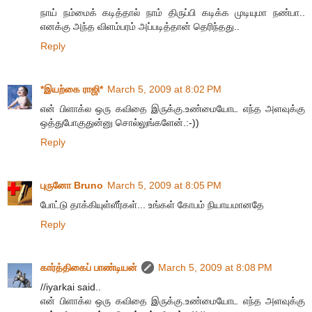
நாய் நம்மைக் கடித்தால் நாம் திருப்பி கடிக்க முடியுமா நண்பா..
எனக்கு அந்த விளம்பரம் அப்படித்தான் தெரிந்தது..
Reply
*இயற்கை ராஜி*
March 5, 2009 at 8:02 PM
என் பிளாக்ல‌ ஒரு க‌விதை இருக்கு.உண்மையோட‌ எந்த‌ அள‌வுக்கு
ஒத்துபோகுதுன்னு சொல்லுங்க‌ளேன்.:-))
Reply
புருனோ Bruno
March 5, 2009 at 8:05 PM
போட்டு தாக்கியுள்ளீர்கள்... உங்கள் கோபம் நியாயமானதே
Reply
கார்த்திகைப் பாண்டியன்
March 5, 2009 at 8:08 PM
//iyarkai said..
என் பிளாக்ல‌ ஒரு க‌விதை இருக்கு.உண்மையோட‌ எந்த‌ அள‌வுக்கு