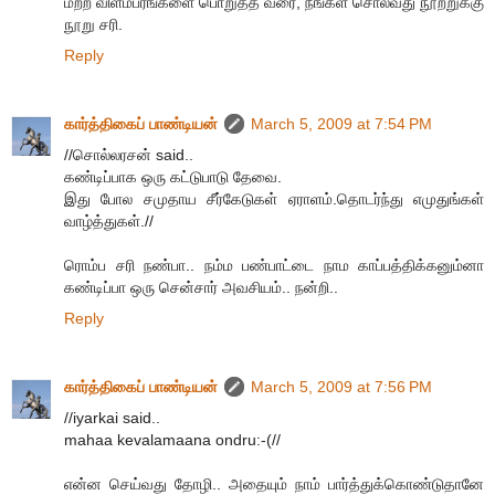
மற்ற விளம்பரங்களை பொறுத்த வரை, நீங்கள் சொல்வது நூற்றுக்கு
நூறு சரி.
Reply
கார்த்திகைப் பாண்டியன்
March 5, 2009 at 7:54 PM
//சொல்லரசன் said..
கண்டிப்பாக ஒரு கட்டுபாடு தேவை.
இது போல சமுதாய சீர்கேடுகள் ஏராளம்.தொடர்ந்து எமுதுங்கள்
வாழ்த்துகள்.//
ரொம்ப சரி நண்பா.. நம்ம பண்பாட்டை நாம காப்பத்திக்கனும்னா
கண்டிப்பா ஒரு சென்சார் அவசியம்.. நன்றி..
Reply
கார்த்திகைப் பாண்டியன்
March 5, 2009 at 7:56 PM
//iyarkai said..
mahaa kevalamaana ondru:-(//
என்ன செய்வது தோழி.. அதையும் நாம் பார்த்துக்கொண்டுதானே